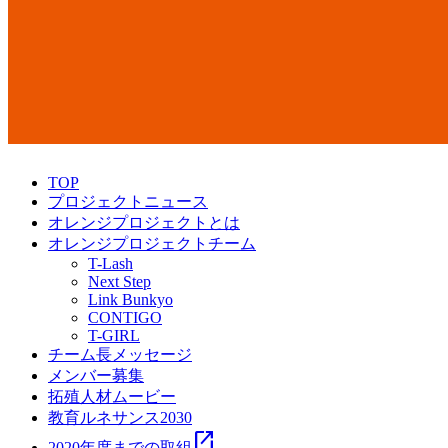
TOP
プロジェクトニュース
オレンジプロジェクトとは
オレンジプロジェクトチーム
T-Lash
Next Step
Link Bunkyo
CONTIGO
T-GIRL
チーム長メッセージ
メンバー募集
拓殖人材ムービー
教育ルネサンス2030
open_in_new
2020年度までの取組