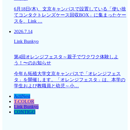
6月18日(木)、文京キャンパスで設置している「使い捨
てコンタクトレンズケース回収BOX」に集まったケー
スを、Link …
2026.7.14
Link Bunkyo
第4回オレンジフェスタ～親子でワクワク体験しよ
う！〜のお知らせ
今年も拓殖大学文京キャンパスで「オレンジフェス
タ」を開催します。「オレンジフェスタ」は、本学の
学生および教職員と幼児～小…
ActiNest
T-COLOR
Link Bunkyo
CONTIGO