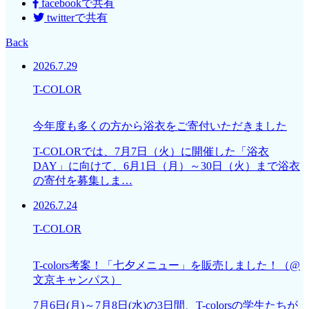
facebookで共有
twitterで共有
Back
2026.7.29
T-COLOR
今年度も多くの方から浴衣をご寄付いただきました
T-COLORでは、7月7日（火）に開催した「浴衣
DAY」に向けて、6月1日（月）～30日（火）まで浴衣
の寄付を募集しま…
2026.7.24
T-COLOR
T-colors考案！「七夕メニュー」を販売しました！（@
文京キャンパス）
7月6日(月)～7月8日(水)の3日間、T-colorsの学生たちが