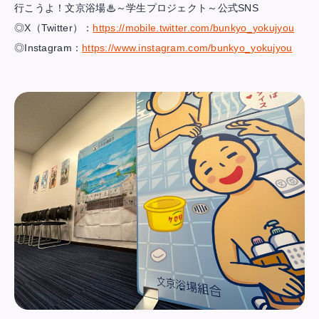
行こうよ！文京浴場♨～学生プロジェクト～公式SNS
◎X（Twitter）：
https://mobile.twitter.com/bunkyo_yokujyou
◎Instagram：
https://www.instagram.com/bunkyo_yokujyou