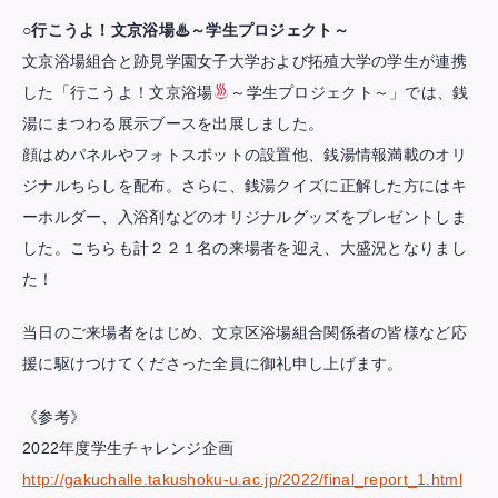
○行こうよ！文京浴場♨～学生プロジェクト～
文京浴場組合と跡見学園女子大学および拓殖大学の学生が連携
した「行こうよ！文京浴場
～学生プロジェクト～」では、銭
湯にまつわる展示ブースを出展しました。
顔はめパネルやフォトスポットの設置他、銭湯情報満載のオリ
ジナルちらしを配布。さらに、銭湯クイズに正解した方にはキ
ーホルダー、入浴剤などのオリジナルグッズをプレゼントしま
した。こちらも計２２１名の来場者を迎え、大盛況となりまし
た！
当日のご来場者をはじめ、文京区浴場組合関係者の皆様など応
援に駆けつけてくださった全員に御礼申し上げます。
《参考》
2022年度学生チャレンジ企画
http://gakuchalle.takushoku-u.ac.jp/2022/final_report_1.html