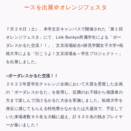
ースを出展＠オレンジフェスタ
７月２９日（土）、本学文京キャンパスで開催された「第１回
オレンジフェスタ」にて、Link Bunkyo所属学生による「ボー
ダレスかるた交流！！」、文京浴場組合×跡見学園女子大学×拓
殖大学による「行こうよ！文京浴場♨～学生プロジェクト～」
を出展しました。
○ボーダレスかるた交流！！
２０２２年度学生チャレンジ企画において大賞を受賞した企画
の「ボーダレスかるた」を使用し、近隣のお子様から保護者の
方まで楽しんで頂けるかるた大会を実施しました。拓殖大学を
身近に感じてもらえる特色豊かなかるたは大盛況で、予定して
いた来場者数９０名を大幅に超え、計３３０名の熱きプレイヤ
ーが集いました！