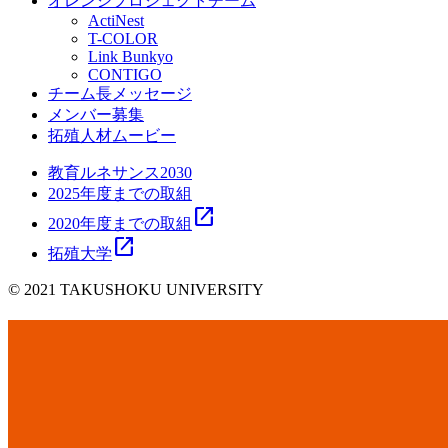
オレンジプロジェクトチーム
ActiNest
T-COLOR
Link Bunkyo
CONTIGO
チーム長メッセージ
メンバー募集
拓殖人材ムービー
教育ルネサンス2030
2025年度までの取組
open_in_new
2020年度までの取組
open_in_new
拓殖大学
© 2021 TAKUSHOKU UNIVERSITY