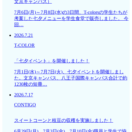
文京キャンパス）
7月6日(月)～7月8日(水)の3日間、T-colorsの学生たちが
考案した七夕メニューを学生食堂で販売しました。 今
回…
2026.7.21
T-COLOR
「七夕イベント」を開催しました！
7月1日(水)～7月7日(火)、七夕イベントを開催しまし
た。文京キャンパス、八王子国際キャンパス合計で約
1230枚の短冊…
2026.7.17
CONTIGO
スイートコーンと枝豆の収穫を実施しました！
6月29日(月)、7月3日(金)、7月10日(金)職員と学生で協