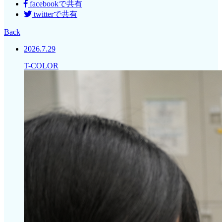
facebookで共有
twitterで共有
Back
2026.7.29
T-COLOR