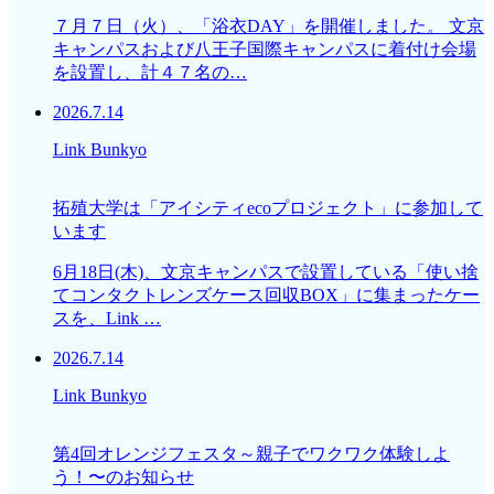
７月７日（火）、「浴衣DAY」を開催しました。 文京
キャンパスおよび八王子国際キャンパスに着付け会場
を設置し、計４７名の…
2026.7.14
Link Bunkyo
拓殖大学は「アイシティecoプロジェクト」に参加して
います
6月18日(木)、文京キャンパスで設置している「使い捨
てコンタクトレンズケース回収BOX」に集まったケー
スを、Link …
2026.7.14
Link Bunkyo
第4回オレンジフェスタ～親子でワクワク体験しよ
う！〜のお知らせ