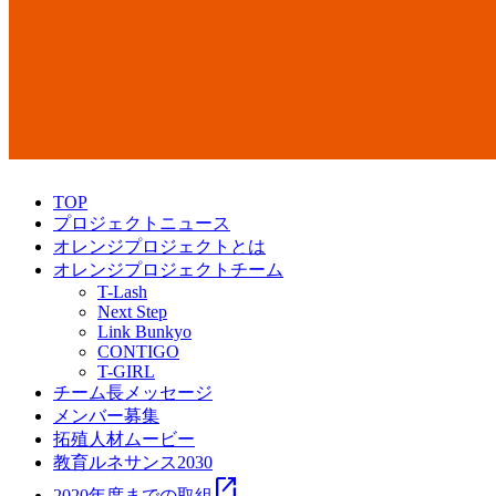
TOP
プロジェクトニュース
オレンジプロジェクトとは
オレンジプロジェクトチーム
T-Lash
Next Step
Link Bunkyo
CONTIGO
T-GIRL
チーム長メッセージ
メンバー募集
拓殖人材ムービー
教育ルネサンス2030
open_in_new
2020年度までの取組