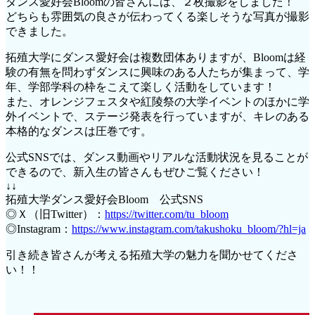
ダンス愛好会Bloomの皆さんには、２枚撮影をしました！
どちらも雰囲気の良さが伝わってくる楽しそうな写真が撮影
できました。
拓殖大学にダンス愛好会は複数団体ありますが、Bloomは経
験の有無を問わずダンスに興味のある人たちが集まって、学
年、学部学科の枠をこえて楽しく活動をしています！
また、オレンジフェスタや紅陵祭の大学イベントのほかに学
外イベントで、ステージ発表を行っていますが、キレのある
本格的なダンスは圧巻です。
公式SNSでは、ダンス動画やリアルな活動状況を見ることが
できるので、新入生の皆さんもぜひご覧ください！
↓↓
拓殖大学ダンス愛好会Bloom 公式SNS
◎Ｘ（旧Twitter）：
https://twitter.com/tu_bloom
◎Instagram：
https://www.instagram.com/takushoku_bloom/?hl=ja
引き続き皆さんが考える拓殖大学の魅力を聞かせてくださ
い！！