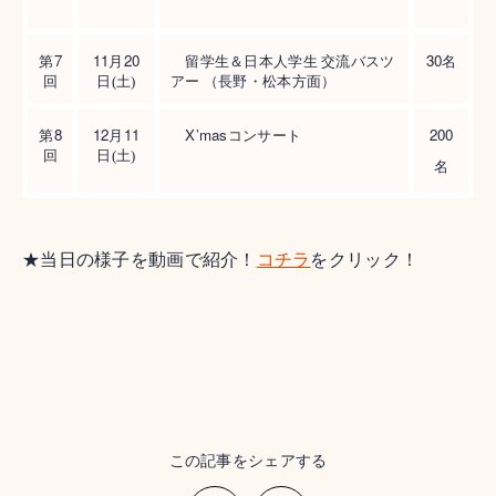
7
11
20
30
第
月
留学生＆日本人学生 交流バスツ
名
回
日(土)
アー （長野・松本方面）
8
12
11
X’mas
200
第
月
コンサート
回
日(土)
名
★当日の様子を動画で紹介！
コチラ
をクリック！
この記事をシェアする