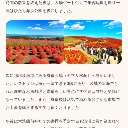
時間の散策を終えた後は、入場ゲート付近で集合写真を撮り一
同はひたち海浜公園を後にしました。
次に那珂湊漁港にある昼食会場（ヤマサ水産）へ向かいまし
た。レストランは海が一望できる3階にあり、茨城の近海でと
れた新鮮なお魚料理と素晴らしい景色に学生達は自然と笑顔に
なっていました。また、昼食後は活気で溢れるおさかな市場で
お土産を購入する学生も多くおりました。
午後は大洗磯前神社での参拝を予定するも渋滞に巻き込まれて