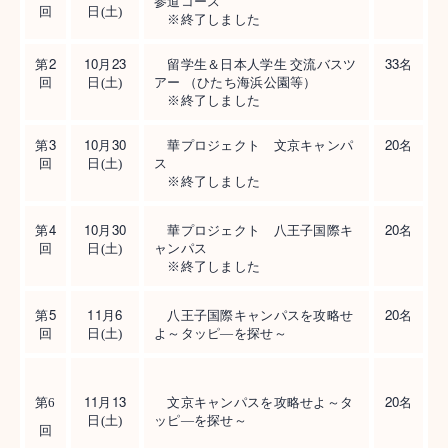
参道コース
回
日(土)
※
終了しました
2
10
23
33
第
月
留学生＆日本人学生 交流バスツ
名
回
日(土)
アー （ひたち海浜公園等）
※
終了しました
3
10
30
20
第
月
華プロジェクト 文京キャンパ
名
回
日(土)
ス
※
終了しました
4
10
30
20
第
月
華プロジェクト 八王子国際キ
名
回
日(土)
ャンパス
※
終了しました
5
11
6
20
第
月
八王子国際キャンパスを攻略せ
名
回
日(土)
よ～タッピ―を探せ～
11
13
20
第6
月
文京キャンパスを攻略せよ～タ
名
日(土)
ッピ―を探せ～
回