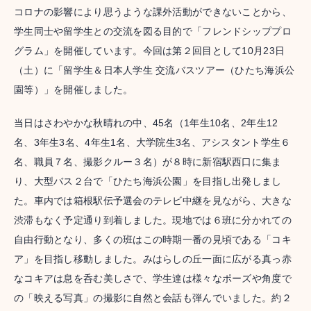
コロナの影響により思うような課外活動ができないことから、
学生同士や留学生との交流を図る目的で「フレンドシッププロ
グラム」を開催しています。今回は第２回目として10月23日
（土）に「留学生＆日本人学生 交流バスツアー（ひたち海浜公
園等）」を開催しました。
当日はさわやかな秋晴れの中、45名（1年生10名、2年生12
名、3年生3名、4年生1名、大学院生3名、アシスタント学生６
名、職員７名、撮影クルー３名）が８時に新宿駅西口に集ま
り、大型バス２台で「ひたち海浜公園」を目指し出発しまし
た。車内では箱根駅伝予選会のテレビ中継を見ながら、大きな
渋滞もなく予定通り到着しました。現地では６班に分かれての
自由行動となり、多くの班はこの時期一番の見頃である「コキ
ア」を目指し移動しました。みはらしの丘一面に広がる真っ赤
なコキアは息を呑む美しさで、学生達は様々なポーズや角度で
の「映える写真」の撮影に自然と会話も弾んでいました。約２