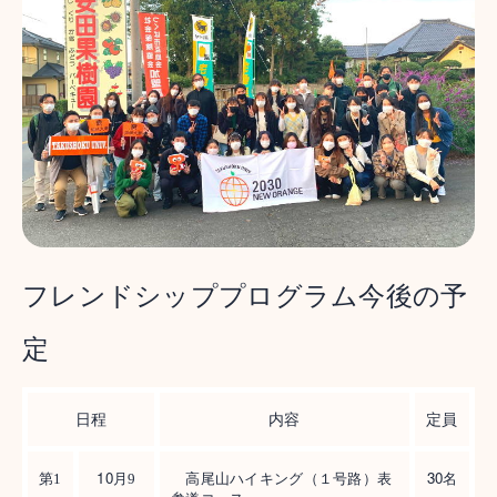
フレンドシッププログラム今後の予
定
日程
内容
定員
10
30
第1
月9
高尾山ハイキング（１号路）表
名