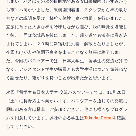
しまい、バスはその次の目的地である安田果樹園（かすみがう
ら市）へ向かいました。果樹園到着後、スタッフから柿の取り
方などの説明を受け、柿狩り体験（食べ放題）を行いました。
立派に育った大きな柿を吟味しながら選び、秋の味覚を堪能し
た後、一同は茨城県を後にしました。帰り道でも渋滞に巻き込
まれてしまい、２０時に新宿駅に到着・解散となりましたが、
今回もけが人や体調不良者を出ることなく無事に終了しまし
た。今回のバスツアーでは、日本人学生、留学生の交流だけで
なく、アシスタント学生や職員とも大学生活について気兼ねな
く話せたり、繋がりを持つことが出来たかと思います。
次回「留学生＆日本人学生 交流バスツアー」では、11月20日
（土）に長野方面へ向かいます。バスツアーを通じての交流に
興味のある方は是非、ご参加ください。他にも様々なプログラ
ムを用意しています。興味のある学生は
Takudai Portal
を確認
してください。