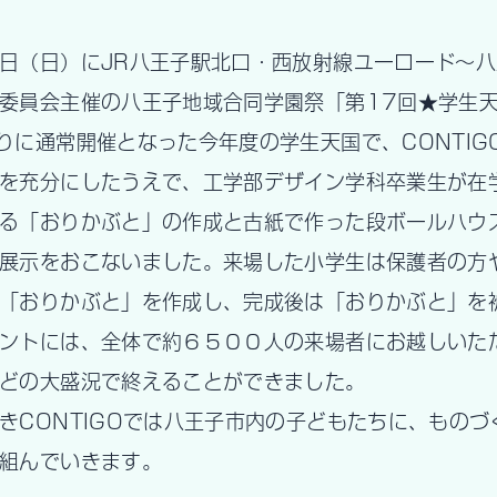
日（日）にJR八王子駅北口・西放射線ユーロード～
委員会主催の八王子地域合同学園祭「第17回★学生天
りに通常開催となった今年度の学生天国で、CONTI
を充分にしたうえで、工学部デザイン学科卒業生が在
る「おりかぶと」の作成と古紙で作った段ボールハウ
展示をおこないました。来場した小学生は保護者の方
「おりかぶと」を作成し、完成後は「おりかぶと」を
ントには、全体で約６５００人の来場者にお越しいた
どの大盛況で終えることができました。
きCONTIGOでは八王子市内の子どもたちに、もの
組んでいきます。