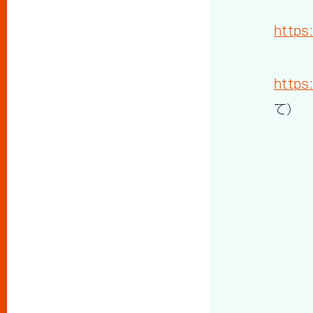
https
https
て）