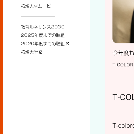
拓殖人材ムービー
教育ルネサンス2030
2025年度までの取組
2020年度までの取組
open_in_new
拓殖大学
open_in_new
今年度
T-COL
T-CO
T-co