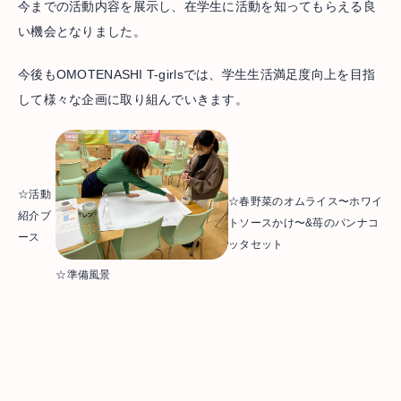
今までの活動内容を展示し、在学生に活動を知ってもらえる良
い機会となりました。
今後もOMOTENASHI T-girlsでは、学生生活満足度向上を目指
して様々な企画に取り組んでいきます。
☆活動
☆春野菜のオムライス〜ホワイ
紹介ブ
トソースかけ〜&苺のパンナコ
ース
ッタセット
☆準備風景