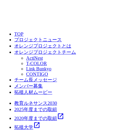
TOP
プロジェクトニュース
オレンジプロジェクトとは
オレンジプロジェクトチーム
ActiNest
T-COLOR
Link Bunkyo
CONTIGO
チーム長メッセージ
メンバー募集
拓殖人材ムービー
教育ルネサンス2030
2025年度までの取組
open_in_new
2020年度までの取組
open_in_new
拓殖大学