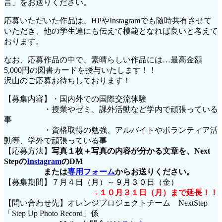
言」をお送りください。
応募いただいた作品は、HPやInstagramでも随時共有させて
いただき、他の学生達にも伝えて模範となれば良いと考えて
おります。
なお、応募作品の中で、素晴らしい作品には…最高金額
5,000円の図書カードを授与いたします！！
沢山のご応募お待ちしております！
【募集内容】・国内外での国際交流体験
・授業やゼミ、課外活動など学内で頑張っている
事
・資格取得の勉強、アルバイトやボランティア活
動等、学外で頑張っている事
【応募方法】
写真１枚＋写真の内容が分かる文章を、Next
Stepの
Instagram
のDM
または
専用フォーム
からお送りください。
【募集期間】７月４日（月）～９月３０日（金）
→１０月３１日（月）まで延長！！
【問い合わせ先】オレンジプロジェクトチーム NextStep
「Step Up Photo Record」係