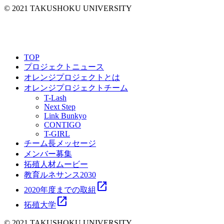
© 2021 TAKUSHOKU UNIVERSITY
TOP
プロジェクトニュース
オレンジプロジェクトとは
オレンジプロジェクトチーム
T-Lash
Next Step
Link Bunkyo
CONTIGO
T-GIRL
チーム長メッセージ
メンバー募集
拓殖人材ムービー
教育ルネサンス2030
open_in_new
2020年度までの取組
open_in_new
拓殖大学
© 2021 TAKUSHOKU UNIVERSITY