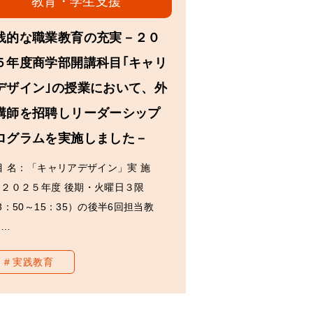
教育・学生支援
践的な職業教育の充実－２０
５年度商学部開講科目｢キャリ
デザイン｣の授業において、外
講師を招聘しリーダーシップ
ログラムを実施しました－
目 名：「キャリアデザイン」実 施
：２０２５年度 後期・火曜日３限
3：50～15：35）の後半6回担当教
：…
実践教育