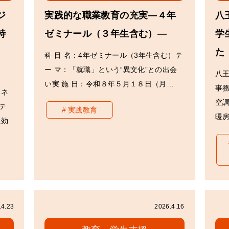
ジ
実践的な職業教育の充実―４年
八
特
ゼミナール（３年生含む）―
学
た
科 目 名：4年ゼミナール（3年生含む）テ
ー マ：「就職」という“異文化”との出会
八
い実 施 日：令和８年５月１８日（月…
事
ジネ
空
テ
実践教育
暖
に効
.4.23
2026.4.16