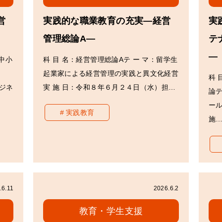
営
実践的な職業教育の充実―経営
実
管理総論A―
テ
―
「中小
科 目 名：経営管理総論Aテ ー マ：留学生
起業家による経営管理の実践と異文化経営
科 
ジネ
実 施 日：令和８年６月２４日（水）担…
論テ
ー
実践教育
施
.6.11
2026.6.2
教育・学生支援