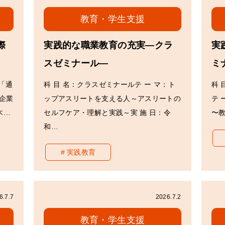
教育・学生支援
際
実践的な職業教育の充実―クラ
実
スゼミナール―
ミ
：「通
科 目 名：クラスゼミナールテ ー マ：ト
科 
企業
ップアスリートを支える人～アスリートの
テ 
木…
セルフケア・理解と実践～実 施 日：令
〜
和…
実践教育
6.7.7
2026.7.2
教育・学生支援