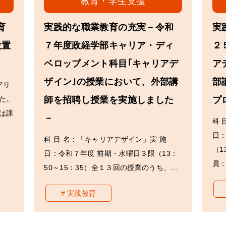
教育・学生支援
育
実践的な職業教育の充実－令和
実
設置
７年度政経学部キャリア・ディ
２
ベロップメント科目｢キャリアデ
ア
ザイン｣の授業において、外部講
部
アリ
た。
師を招聘し授業を実施しました
プ
は課
－
科 
日
科 目 名：「キャリアデザイン」実 施
（1
日：令和７年度 前期・水曜日３限（13：
員
50～15：35）全１３回の授業のうち、…
実践教育