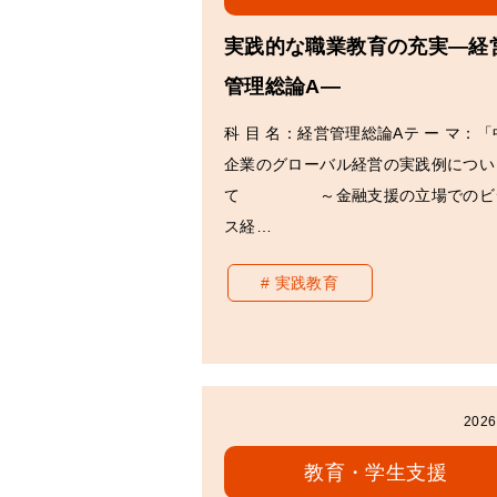
実践的な職業教育の充実―経
管理総論A―
科 目 名：経営管理総論Aテ ー マ：
企業のグローバル経営の実践例につい
て ～金融支援の立場でのビ
ス経…
実践教育
2026
教育・学生支援