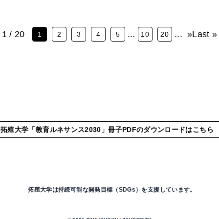
1 / 20
...
...
»
Last »
1
2
3
4
5
10
20
拓殖大学「教育ルネサンス2030」
冊子PDFのダウンロードはこちら
拓殖大学は持続可能な開発目標（SDGs）を支援しています。