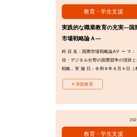
教育・学生支援
実践的な職業教育の充実―国
市場戦略論Ａ―
科 目 名：国際市場戦略論Aテ ー マ
信・デジタル分野の国際競争の現状と
戦略」実 施 日：令和８年６月４日（
実践教育
202
教育・学生支援