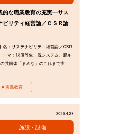
践的な職業教育の充実―サス
ナビリティ経営論／ＣＳＲ論
目 名：サステナビリティ経営論／CSR
 ー マ：脱優等生、脱システム、脱ル
ルの共同体「まめな」のこれまで実
…
実践教育
2026.4.23
施設・設備