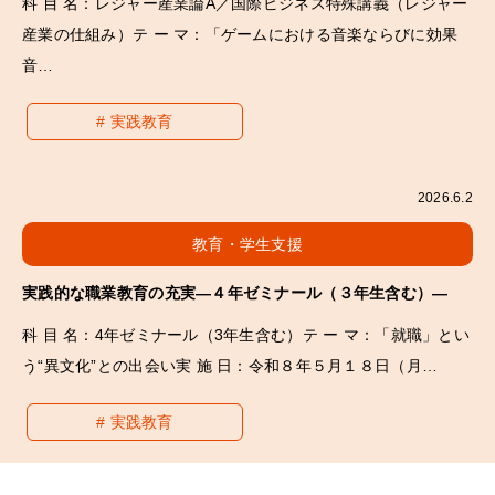
科 目 名：レジャー産業論A／国際ビジネス特殊講義（レジャー
産業の仕組み）テ ー マ：「ゲームにおける音楽ならびに効果
音…
実践教育
2026.6.2
教育・学生支援
実践的な職業教育の充実―４年ゼミナール（３年生含む）―
科 目 名：4年ゼミナール（3年生含む）テ ー マ：「就職」とい
う“異文化”との出会い実 施 日：令和８年５月１８日（月…
実践教育