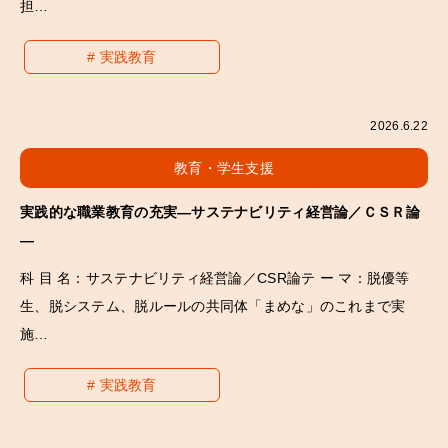
担…
実践教育
2026.6.22
教育・学生支援
実践的な職業教育の充実―サステナビリティ経営論／ＣＳＲ論
―
科 目 名：サステナビリティ経営論／CSR論テ ー マ：脱優等
生、脱システム、脱ルールの共同体「まめな」のこれまで実
施…
実践教育