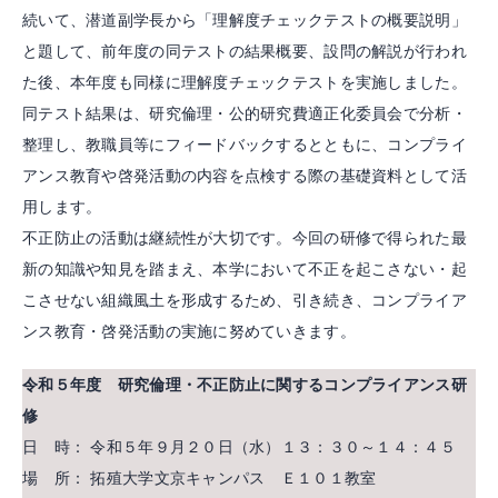
続いて、潜道副学長から「理解度チェックテストの概要説明」
と題して、前年度の同テストの結果概要、設問の解説が行われ
た後、本年度も同様に理解度チェックテストを実施しました。
同テスト結果は、研究倫理・公的研究費適正化委員会で分析・
整理し、教職員等にフィードバックするとともに、コンプライ
アンス教育や啓発活動の内容を点検する際の基礎資料として活
用します。
不正防止の活動は継続性が大切です。今回の研修で得られた最
新の知識や知見を踏まえ、本学において不正を起こさない・起
こさせない組織風土を形成するため、引き続き、コンプライア
ンス教育・啓発活動の実施に努めていきます。
令和５年度 研究倫理・不正防止に関するコンプライアンス研
修
日 時： 令和５年９月２０日（水）１３：３０～１４：４５
場 所： 拓殖大学文京キャンパス Ｅ１０１教室