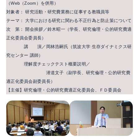
（Web（Zoom）を併用）
対象者： 研究活動・研究費業務に従事する教職員等
テーマ： 大学における研究に関わる不正行為と防止策について
次 第： 開会挨拶／鈴木昭一（学長、研究倫理・公的研究費適
正化委員会委員長）
講 演／岡林浩嗣氏（筑波大学 生存ダイナミクス研
究センター 講師）
理解度チェックテスト概要説明／
潜道文子（副学長、研究倫理・公的研究費
適正化委員会副委員長）
【主催】研究倫理・公的研究費適正化委員会、ＦＤ委員会