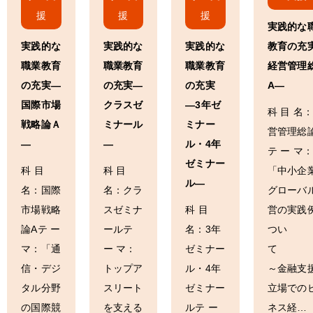
援
援
援
実践的な
実践的な
実践的な
実践的な
教育の充
職業教育
職業教育
職業教育
経営管理
の充実―
の充実―
の充実
A―
国際市場
クラスゼ
―3年ゼ
科 目 名
戦略論Ａ
ミナール
ミナー
営管理総
―
―
ル・4年
テ ー マ
ゼミナー
科 目
科 目
「中小企
ル―
名：国際
名：クラ
グローバ
市場戦略
スゼミナ
科 目
営の実践
論Aテ ー
ールテ
名：3年
つい
マ：「通
ー マ：
ゼミナー
信・デジ
トップア
ル・4年
～金融支
タル分野
スリート
ゼミナー
立場での
の国際競
を支える
ルテ ー
ネス経…