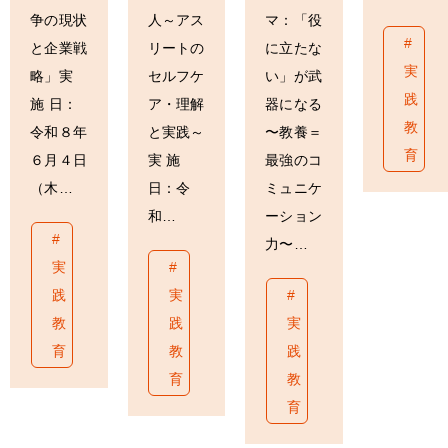
争の現状
人～アス
マ：「役
と企業戦
リートの
に立たな
実
略」実
セルフケ
い」が武
践
施 日：
ア・理解
器になる
教
令和８年
と実践～
〜教養＝
育
６月４日
実 施
最強のコ
（木…
日：令
ミュニケ
和…
ーション
力〜…
実
践
実
教
践
実
育
教
践
育
教
育