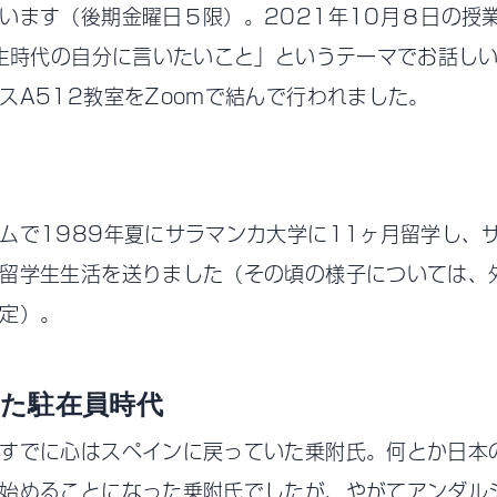
います（後期金曜日５限）。2021年10月８日の授
学生時代の自分に言いたいこと」というテーマでお話し
スA512教室をZoomで結んで行われました。
ムで1989年夏にサラマンカ大学に11ヶ月留学し、
留学生生活を送りました（その頃の様子については、
定）。
た駐在員時代
すでに心はスペインに戻っていた乗附氏。何とか日本
始めることになった乗附氏でしたが、やがてアンダル