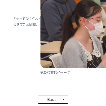
Zoomでスペインか
ら講義する乗附氏
学生の質問もZoomで
Back