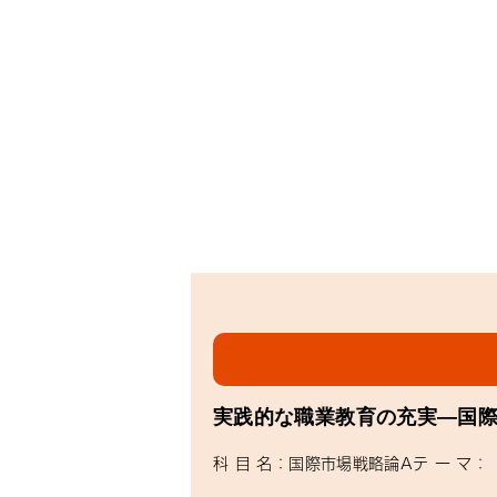
実践的な職業教育の充実―国
科 目 名：国際市場戦略論Aテ ー マ